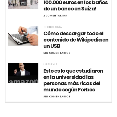
100.000 euros en los baños
de un banco en Suiza!
2 COMENTARIOS
TECNOLOGÍA
Cómo descargar todo el
contenido de Wikipedia en
un USB
SIN COMENTARIOS
LIFESTYLE
Esto es lo que estudiaron
en la universidad las
personas más ricas del
mundo según Forbes
SIN COMENTARIOS