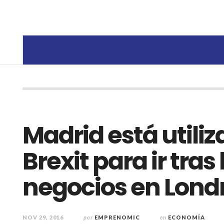
Madrid está utiliz
Brexit para ir tras 
negocios en Lond
NOV 29, 2016
por
EMPRENOMIC
en
ECONOMÍA