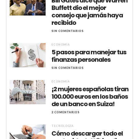
Bill Gates dice que Warren
Buffett dio el mejor
consejo que jamás haya
recibido
SIN COMENTARIOS
ECONOMÍA
5 pasos para manejar tus
finanzas personales
SIN COMENTARIOS
ECONOMÍA
¡2 mujeres españolas tiran
100.000 euros en los baños
de un banco en Suiza!
2 COMENTARIOS
TECNOLOGÍA
Cómo descargar todo el