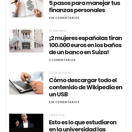
5 pasos para manejar tus
finanzas personales
SIN COMENTARIOS
ECONOMÍA
¡2 mujeres españolas tiran
100.000 euros en los baños
de un banco en Suiza!
2 COMENTARIOS
TECNOLOGÍA
Cómo descargar todo el
contenido de Wikipedia en
un USB
SIN COMENTARIOS
LIFESTYLE
Esto es lo que estudiaron
en la universidad las