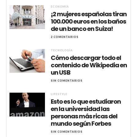
ECONOMÍA
¡2 mujeres españolas tiran
100.000 euros en los baños
de un banco en Suiza!
2 COMENTARIOS
TECNOLOGÍA
Cómo descargar todo el
contenido de Wikipedia en
un USB
SIN COMENTARIOS
LIFESTYLE
Esto es lo que estudiaron
en la universidad las
personas más ricas del
mundo según Forbes
SIN COMENTARIOS