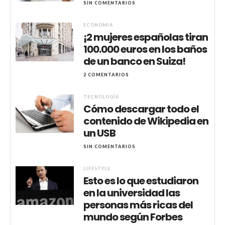
SIN COMENTARIOS
ECONOMÍA
¡2 mujeres españolas tiran
100.000 euros en los baños
de un banco en Suiza!
2 COMENTARIOS
TECNOLOGÍA
Cómo descargar todo el
contenido de Wikipedia en
un USB
SIN COMENTARIOS
LIFESTYLE
Esto es lo que estudiaron
en la universidad las
personas más ricas del
mundo según Forbes