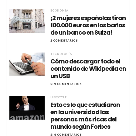
ECONOMÍA
¡2 mujeres españolas tiran
100.000 euros en los baños
de un banco en Suiza!
2 COMENTARIOS
TECNOLOGÍA
Cómo descargar todo el
contenido de Wikipedia en
un USB
SIN COMENTARIOS
LIFESTYLE
Esto es lo que estudiaron
en la universidad las
personas más ricas del
mundo según Forbes
SIN COMENTARIOS