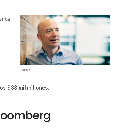
enta
Forbes
os $38 mil millones.
Bloomberg