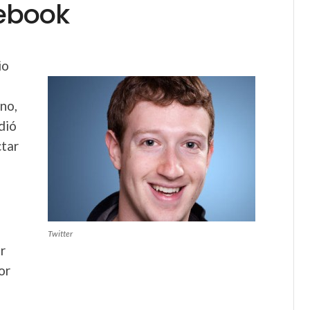
ebook
io
no,
dió
ctar
Twitter
r
or