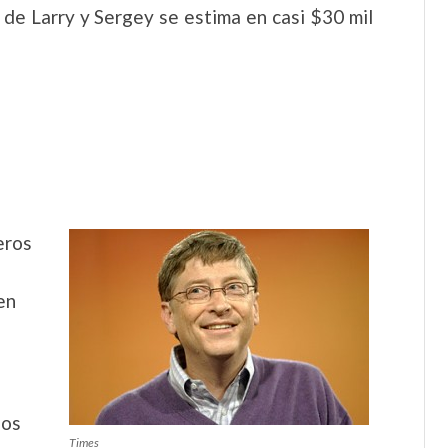
 de Larry y Sergey se estima en casi $30 mil
n
eros
en
ños
Times