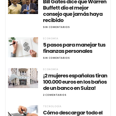
Bill Gates dice que Warren
Buffett dio el mejor
consejo que jamás haya
recibido
SIN COMENTARIOS
ECONOMÍA
5 pasos para manejar tus
finanzas personales
SIN COMENTARIOS
ECONOMÍA
¡2 mujeres españolas tiran
100.000 euros en los baños
de un banco en Suiza!
2 COMENTARIOS
TECNOLOGÍA
Cómo descargar todo el