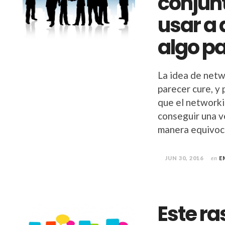
conjun
usar a 
algo pa
La idea de netw
parecer cure, y 
que el networki
conseguir una v
manera equivoca
JUN 30, 2016
en
E
Este ra