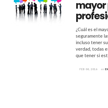
mayor p
profes
¿Cuál es el mayo
seguramente las
incluso tener s
verdad, todas e
que tener si es
FEB 08, 2016
en
E