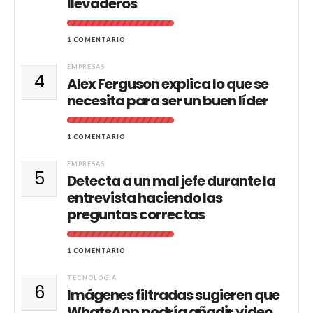
llevaderos
1 COMENTARIO
EMPRESAS
4
Alex Ferguson explica lo que se
necesita para ser un buen líder
1 COMENTARIO
EMPRESAS
5
Detecta a un mal jefe durante la
entrevista haciendo las
preguntas correctas
1 COMENTARIO
TECNOLOGÍA
6
Imágenes filtradas sugieren que
WhatsApp podría añadir video