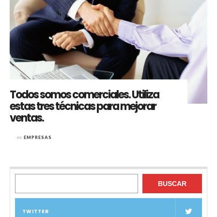
Todos somos comerciales. Utiliza
estas tres técnicas para mejorar
ventas.
en
EMPRESAS
Buscar
BUSCAR
TWITTER